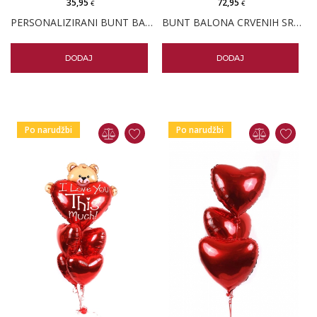
35,95
72,95
€
€
PERSONALIZIRANI BUNT BALONA 3 CRVENA SRCA
BUNT BALONA CRVENIH SRCA JUMBO MIX
DODAJ
DODAJ
Po narudžbi
Po narudžbi