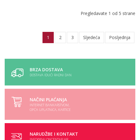
Pregledavate 1 od 5 strane
1
2
3
Sljedeća
Posljednja
BRZA DOSTAVA
DOSTAVA IDUĆI RADNI DAN
NAČINI PLAĆANJA
INTERNET BANKARSTVOM,
OPĆA UPLATNICA, KARTICE
NARUDŽBE I KONTAKT
INFO@BALONCENTAR.HR