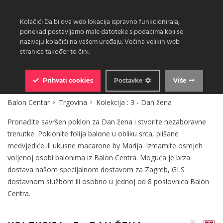
Kolačići Da bi ova web lokacija ispravno funkcionirala,
ponekad postavljamo male datoteke s podacima koji se
nazivaju kolačići na vašem uređaju. Većina velikih web
stranica također to čini.
0
Prihvati
cookies
Postavke
Više
Balon Centar
Trgovina
Kolekcija : 3 - Dan žena
Pronađite savršen poklon za Dan žena i stvorite nezaboravne
trenutke. Poklonite folija balone u obliku srca, plišane
medvjediće ili ukusne macarone by Marija. Izmamite osmjeh
voljenoj osobi balonima iz Balon Centra. Moguća je brza
dostava našom specijalnom dostavom za Zagreb, GLS
dostavnom službom ili osobno u jednoj od 8 poslovnica Balon
Centra.