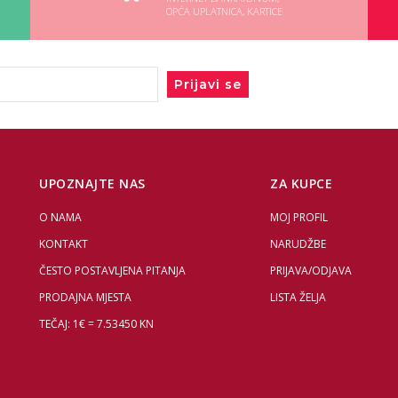
OPĆA UPLATNICA, KARTICE
Prijavi se
UPOZNAJTE NAS
ZA KUPCE
O NAMA
MOJ PROFIL
KONTAKT
NARUDŽBE
ČESTO POSTAVLJENA PITANJA
PRIJAVA/ODJAVA
PRODAJNA MJESTA
LISTA ŽELJA
TEČAJ: 1€ = 7.53450 KN