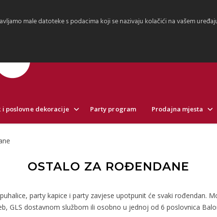
avljamo male datoteke s podacima koji se nazivaju kolačići na vašem uređaju.
 i poslovne dekoracije
Party program
Prodajna mjesta
ane
OSTALO ZA ROĐENDANE
 puhalice, party kapice i party zavjese upotpunit će svaki rođendan
eb, GLS dostavnom službom ili osobno u jednoj od 6 poslovnica Balo