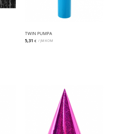
TWIN PUMPA
5,31
/ JM:KOM
€
DETALJI