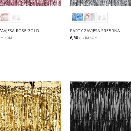
ZAVJESA ROSE GOLD
PARTY ZAVJESA SREBRNA
6,50
 JM:KOM
/ JM:KOM
€
DODAJ
DODAJ