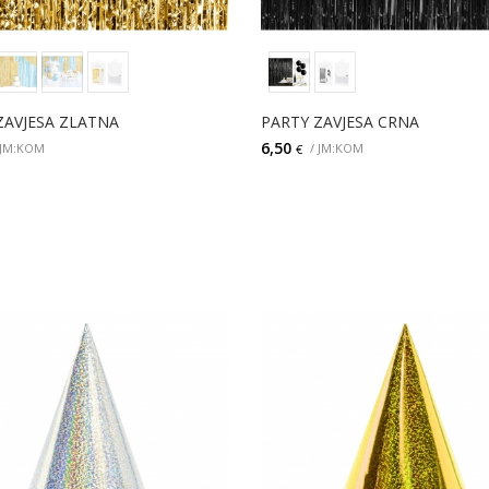
ZAVJESA ZLATNA
PARTY ZAVJESA CRNA
6,50
 JM:KOM
/ JM:KOM
€
DODAJ
DODAJ