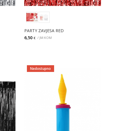
PARTY ZAVJESA RED
6,50
/ JM:KOM
€
DODAJ
Nedostupno