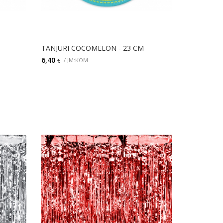
TANJURI COCOMELON - 23 CM
6,40
/ JM:KOM
€
DODAJ