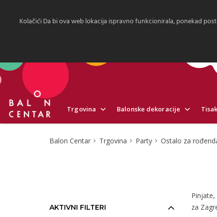
Kolačići Da bi ova web lokacija ispravno funkcionirala, ponekad post
Trgovina
Balonske dekoracije
Tisak
Balon Centar
Trgovina
Party
Ostalo za rođend
Pinjate,
za Zagr
AKTIVNI FILTERI