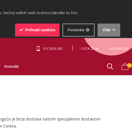
 Većina velikih web stranica također to čini.
Prihvati
cookies
Postavke
Više
01/ 2955 200
LISTA ŽELJA
MOJ RAČUN
0
Kontakt
. Moguća je brza dostava našom specijalnom dostavom
n Centra.