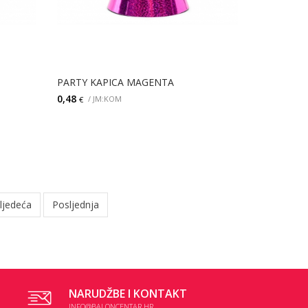
PARTY KAPICA MAGENTA
0,48
/ JM:KOM
€
DODAJ
ljedeća
Posljednja
NARUDŽBE I KONTAKT
INFO@BALONCENTAR.HR