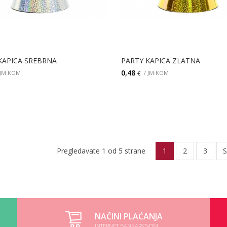
KAPICA SREBRNA
PARTY KAPICA ZLATNA
0,48
 JM:KOM
/ JM:KOM
€
DODAJ
DODAJ
Pregledavate 1 od 5 strane
1
2
3
S
NAČINI PLAĆANJA
INTERNET BANKARSTVOM,