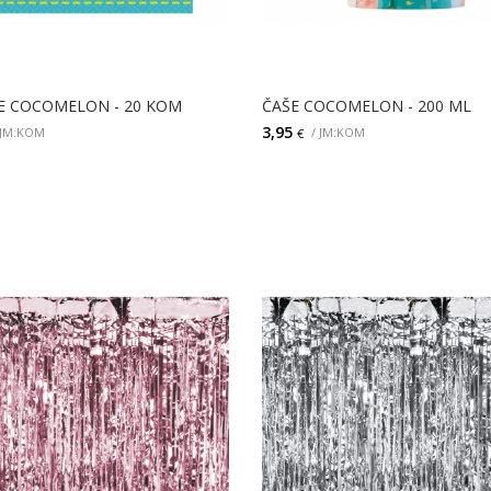
E COCOMELON - 20 KOM
ČAŠE COCOMELON - 200 ML
3,95
 JM:KOM
/ JM:KOM
€
DODAJ
DODAJ