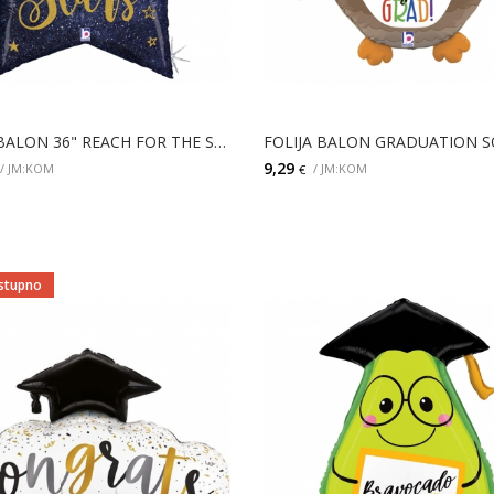
FOLIJA BALON 36" REACH FOR THE STARS
FOLIJA BALON GRADUATION S
9,29
/ JM:KOM
/ JM:KOM
€
DODAJ
DODAJ
stupno