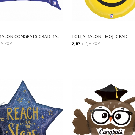
FOLIJA BALON CONGRATS GRAD BANNER
FOLIJA BALON EMOJI GRAD
8,63
 JM:KOM
/ JM:KOM
€
DETALJI
DODAJ