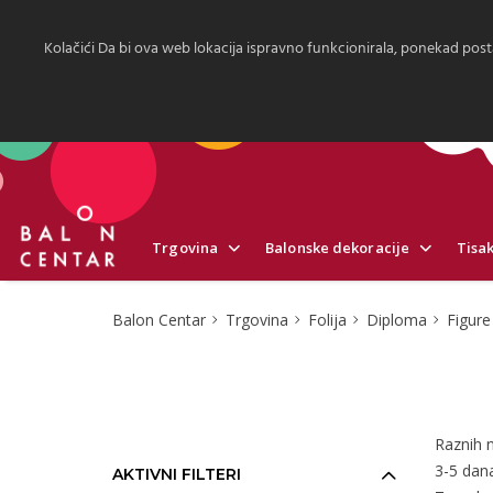
Kolačići Da bi ova web lokacija ispravno funkcionirala, ponekad post
Trgovina
Balonske dekoracije
Tisak
Balon Centar
Trgovina
Folija
Diploma
Figure
Raznih n
3-5 dan
AKTIVNI FILTERI