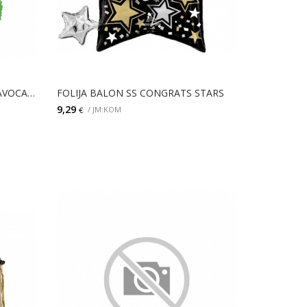
FOLIJA BALON G 25'' GRAD BRAVOCADO
FOLIJA BALON SS CONGRATS STARS
9,29
/ JM:KOM
€
DETALJI