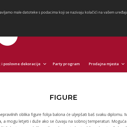
avljamo male datoteke s podacima koji se nazivaju kolačići na vašem uređaju.
 i poslovne dekoracije
Party program
Prodajna mjesta
FIGURE
epravilnih oblika figure folija balona će uljepšati baš svaku diplomu. Mo
a, a mogu letjeti i duže ako se čuvaju na sobnoj temperaturi. Mogu