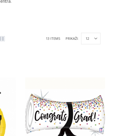
entra.
13 ITEMS
PRIKAŽI: