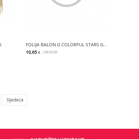
S
FOLIJA BALON G COLORFUL STARS GRAD HAT
10,65
/ JM:KOM
€
DODAJ
Sljedeća