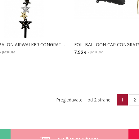
FOLIJA BALON AIRWALKER CONGRATS STARS
FOIL BALLOON CAP CONGRAT
7,96
/ JM:KOM
/ JM:KOM
€
DODAJ
DODAJ
Pregledavate 1 od 2 strane
1
2