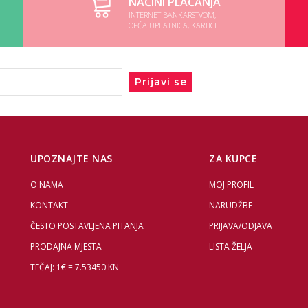
NAČINI PLAĆANJA
INTERNET BANKARSTVOM,
OPĆA UPLATNICA, KARTICE
Prijavi se
UPOZNAJTE NAS
ZA KUPCE
O NAMA
MOJ PROFIL
KONTAKT
NARUDŽBE
ČESTO POSTAVLJENA PITANJA
PRIJAVA/ODJAVA
PRODAJNA MJESTA
LISTA ŽELJA
TEČAJ: 1€ = 7.53450 KN