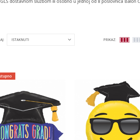
 GLS dostavnom službom ili osobno u jednoj od 8 poslovnica Balon C
AJ:
PRIKAZ:
stupno