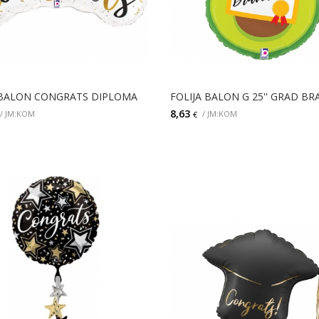
 BALON CONGRATS DIPLOMA
8,63
/ JM:KOM
/ JM:KOM
€
DETALJI
DODAJ