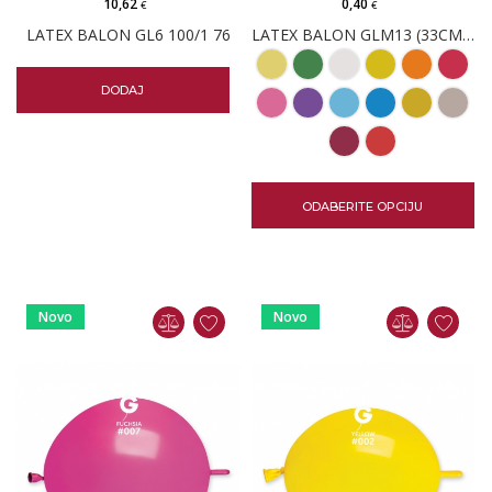
10,62
0,40
€
€
LATEX BALON GL6 100/1 76
LATEX BALON GLM13 (33CM; 13")
DODAJ
ODABERITE OPCIJU
Novo
Novo