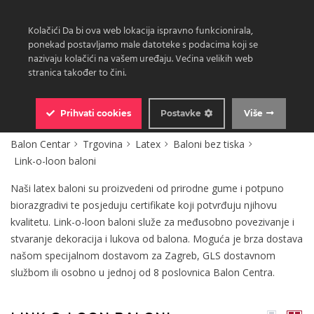
Kolačići Da bi ova web lokacija ispravno funkcionirala,
ponekad postavljamo male datoteke s podacima koji se
nazivaju kolačići na vašem uređaju. Većina velikih web
stranica također to čini.
0
Prihvati
cookies
Postavke
Više
Balon Centar
Trgovina
Latex
Baloni bez tiska
Link-o-loon baloni
Naši latex baloni su proizvedeni od prirodne gume i potpuno
biorazgradivi te posjeduju certifikate koji potvrđuju njihovu
kvalitetu. Link-o-loon baloni služe za međusobno povezivanje i
stvaranje dekoracija i lukova od balona. Moguća je brza dostava
našom specijalnom dostavom za Zagreb, GLS dostavnom
službom ili osobno u jednoj od 8 poslovnica Balon Centra.