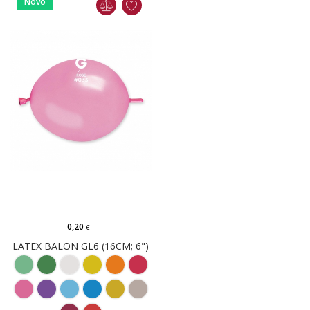
Novo
0,20
€
LATEX BALON GL6 (16CM; 6")