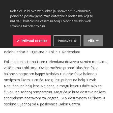
Kolačići Da bi ova web lokacija ispravno funkcionirala,
ponekad postavljamo male datoteke s podacima koji se
nazivaju kolačići na vašem uređaju. Većina velikih web
stranica također to čini.
0
Prihvati
cookies
Postavke
Više
Balon Centar
Trgovina
Folija
Rođendani
Folija baloni s tematikom rođendana dolaze u raznim motivima,
veličinama i oblicima. Ovdje možete pronaći klasične folija
balone s natpisom happy birthday ili dječje folija balone s
omiljenim likom iz crtića. Mogu biti puhani na helij ili zrak.
Napuhani na helij lete 3-5 dana, a mogu letjeti i duže ako se
čuvaju na sobnoj temperaturi. Moguća je brza dostava našom
specijalnom dostavom za Zagreb, GLS dostavnom službom ili
osobno u jednoj od 6 poslovnica Balon Centra.