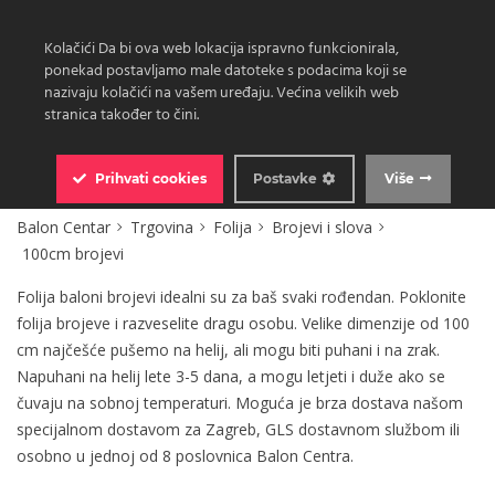
Kolačići Da bi ova web lokacija ispravno funkcionirala,
ponekad postavljamo male datoteke s podacima koji se
nazivaju kolačići na vašem uređaju. Većina velikih web
stranica također to čini.
0
Prihvati
cookies
Postavke
Više
Balon Centar
Trgovina
Folija
Brojevi i slova
100cm brojevi
Folija baloni brojevi idealni su za baš svaki rođendan. Poklonite
folija brojeve i razveselite dragu osobu. Velike dimenzije od 100
cm najčešće pušemo na helij, ali mogu biti puhani i na zrak.
Napuhani na helij lete 3-5 dana, a mogu letjeti i duže ako se
čuvaju na sobnoj temperaturi. Moguća je brza dostava našom
specijalnom dostavom za Zagreb, GLS dostavnom službom ili
osobno u jednoj od 8 poslovnica Balon Centra.