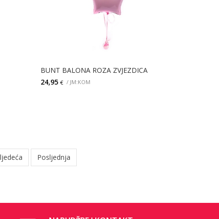
BUNT BALONA ROZA ZVJEZDICA
24,95
/ JM:KOM
€
DODAJ
ljedeća
Posljednja