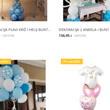
DEKORACIJA PLAVI KRIŽ I HELIJ BUNTIĆI
156,95
/ JM:KOM
/ JM:KOM
€
€
DODAJ
DODAJ
rudžbi
Po narudžbi