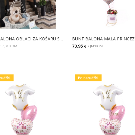
BUNT BALONA OBLACI ZA KOŠARU S MEDVJEDIĆEM
70,95
/ JM:KOM
/ JM:KOM
€
€
DODAJ
DODAJ
rudžbi
Po narudžbi