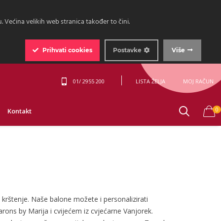
 Većina velikih web stranica također to čini.
Prihvati
cookies
Postavke
Više
01/ 2955 200
LISTA ŽELJA
MOJ RAČUN
0
Kontakt
i krštenje. Naše balone možete i personalizirati
ons by Marija i cvijećem iz cvjećarne Vanjorek.