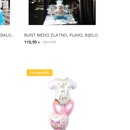
DEKORACIJA 2 ANĐELA I BUNT BALONA
BUNT MEDO ZLATNO, PLAVO, BIJELO
110,95
/ JM:KOM
€
DODAJ
Po narudžbi