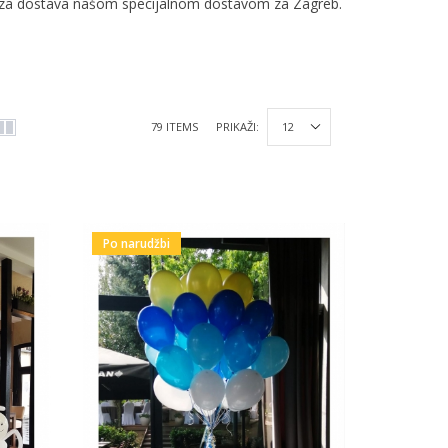
a. Brza dostava našom specijalnom dostavom za Zagreb.
79 ITEMS
PRIKAŽI:
Po narudžbi