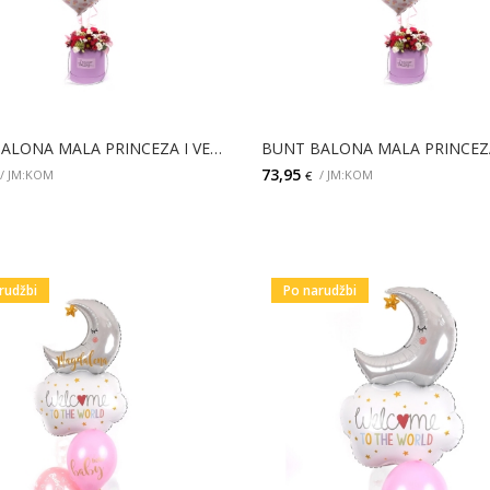
BUNT BALONA MALA PRINCEZA I VELIKI BOX CVIJEĆA
73,95
/ JM:KOM
/ JM:KOM
€
DODAJ
DODAJ
rudžbi
Po narudžbi