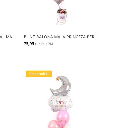
BUNT BALONA MALA PRINCEZA I MALI BOX CVIJEĆA
BUNT BALONA MALA PRINCEZA PERSONALIZIRANI I MALI BOX CVIJEĆA
75,95
/ JM:KOM
€
DODAJ
Po narudžbi