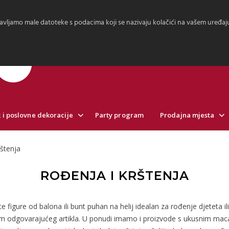
avljamo male datoteke s podacima koji se nazivaju kolačići na vašem uređaju.
 i poslovne dekoracije
Party program
Prodajna mjesta
štenja
ROĐENJA I KRŠTENJA
e figure od balona ili bunt puhan na helij idealan za rođenje djeteta il
m odgovarajućeg artikla. U ponudi imamo i proizvode s ukusnim macar