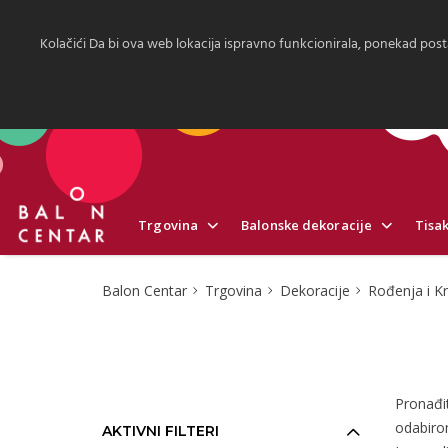
Kolačići Da bi ova web lokacija ispravno funkcionirala, ponekad post
Trgovina
Balonske dekoracije
Tisak
Balon Centar
Trgovina
Dekoracije
Rođenja i Kr
Pronađit
odabiro
AKTIVNI FILTERI