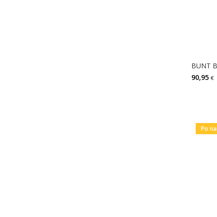
90,95
€
Po na