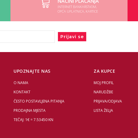
NAČINI PLAĆANJA
INTERNET BANKARSTVOM,
OPĆA UPLATNICA, KARTICE
Prijavi se
UPOZNAJTE NAS
ZA KUPCE
O NAMA
MOJ PROFIL
KONTAKT
NARUDŽBE
ČESTO POSTAVLJENA PITANJA
PRIJAVA/ODJAVA
PRODAJNA MJESTA
LISTA ŽELJA
TEČAJ: 1€ = 7.53450 KN