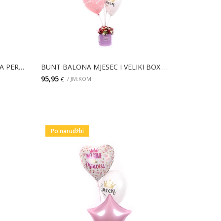
BUNT BALONA MALA PRINCEZA PERSONALIZIRANI I VELIKI BOX CVIJEĆA
BUNT BALONA MJESEC I VELIKI BOX CVIJEĆE
95,95
/ JM:KOM
€
DODAJ
Po narudžbi