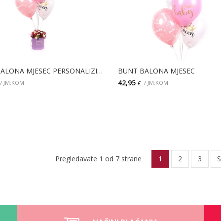
BUNT BALONA MJESEC PERSONALIZIRANI I VELIKI BOX CVIJEĆA
BUNT BALONA MJESEC
42,95
/ JM:KOM
/ JM:KOM
€
DODAJ
DODAJ
Pregledavate 1 od 7 strane
1
2
3
S