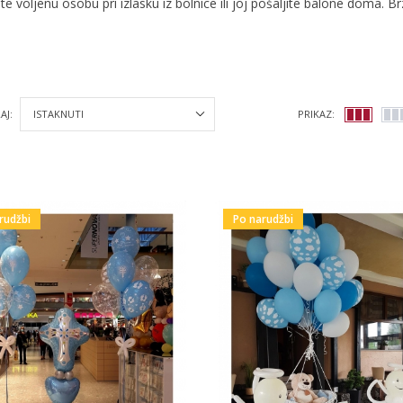
te voljenu osobu pri izlasku iz bolnice ili joj pošaljite balone dom
AJ:
PRIKAZ:
rudžbi
Po narudžbi