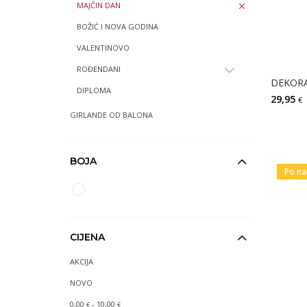
MAJČIN DAN
BOŽIĆ I NOVA GODINA
VALENTINOVO
ROĐENDANI
DIPLOMA
29,95
€
GIRLANDE OD BALONA
BOJA
Po na
CIJENA
AKCIJA
NOVO
0,00
- 10,00
€
€