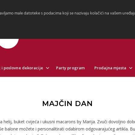
avljamo male datoteke s podacima koji se nazivaju kolačići na vašem uređaju.
 i poslovne dekoracije
Party program
Prodajna mjesta
MAJČIN DAN
a helij, buket cvijeća i ukusni macarons by Marija. Zvuči dovoljno d
e balone možete i personalitirati odabirom odgovarajućeg artikla. B