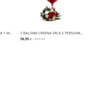
3 CRVENA SRCA S NALJEPNICOM + MALI BUKET
3 BALONA CRVENA SRCA S PERSONALIZIRANIM NATPISOM + MALI BUKET
56,95
/ JM:KOM
€
DODAJ