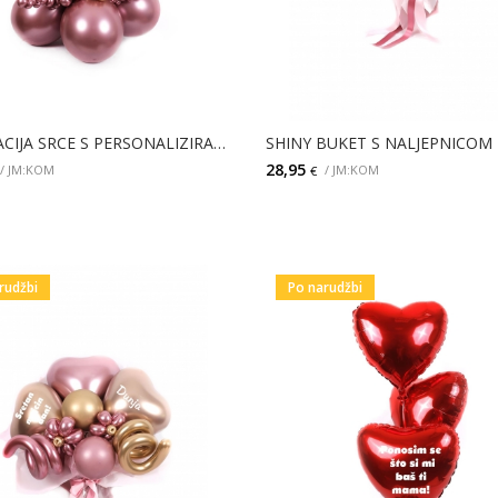
DEKORACIJA SRCE S PERSONALIZIRANIM NATPISOM
SHINY BUKET S NALJEPNICOM
28,95
/ JM:KOM
/ JM:KOM
€
DODAJ
DODAJ
rudžbi
Po narudžbi