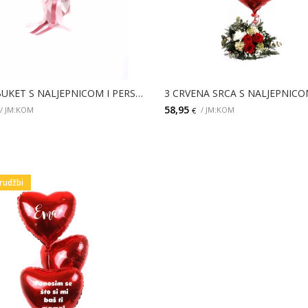
SHINY BUKET S NALJEPNICOM I PERSONALIZIR
58,95
/ JM:KOM
/ JM:KOM
€
DODAJ
DODAJ
rudžbi