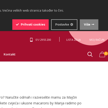
 Većina velikih web stranica također to čini.
Prihvati
cookies
Postavke
Više
01/ 2955 200
LISTA ŽELJA
MOJ RAČUN
0
Kontakt
obro? Naručite odmah i razveselite mamu za Majčin
ukete cvijeća i ukusne macarons by Marija radimo po