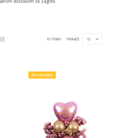
ijalnom dostavom za Zagreb.
10 ITEMS
PRIKAŽI:
Po narudžbi