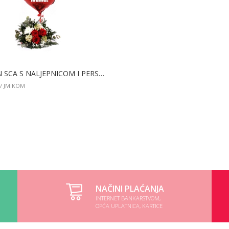
3 CRVEN SCA S NALJEPNICOM I PERSONALIZIR + MALI BUKET
/ JM:KOM
DODAJ
NAČINI PLAĆANJA
INTERNET BANKARSTVOM,
OPĆA UPLATNICA, KARTICE