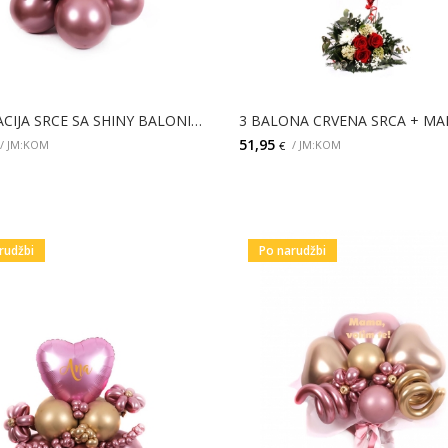
DEKORACIJA SRCE SA SHINY BALONIMA
51,95
/ JM:KOM
/ JM:KOM
€
DODAJ
DODAJ
rudžbi
Po narudžbi