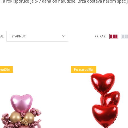
i, a rok isporuke je 5-7 dana od narudžbe. Brza dostava našom spec
AJ:
PRIKAZ:
rudžbi
Po narudžbi