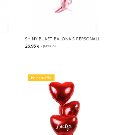
SHINY BUKET BALONA S PERSONALIZIRANIM NATPISOM
26,95
/ JM:KOM
€
DODAJ
Po narudžbi