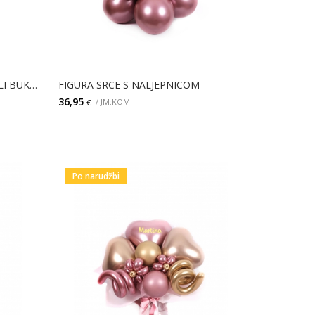
3 BALONA CRVENA SRCA + MALI BUKET CVIJEĆA
FIGURA SRCE S NALJEPNICOM
36,95
/ JM:KOM
€
DODAJ
Po narudžbi