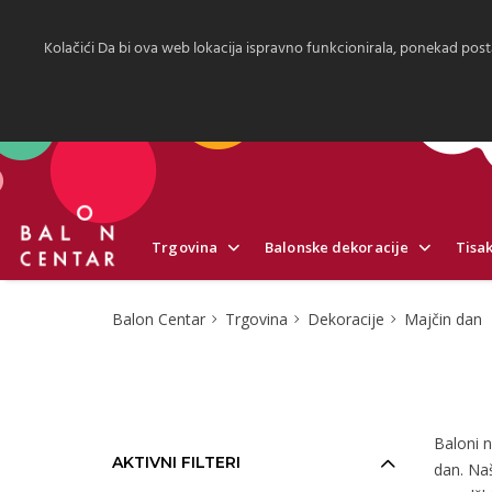
Kolačići Da bi ova web lokacija ispravno funkcionirala, ponekad post
Trgovina
Balonske dekoracije
Tisak
Balon Centar
Trgovina
Dekoracije
Majčin dan
Baloni n
AKTIVNI FILTERI
dan. Naš