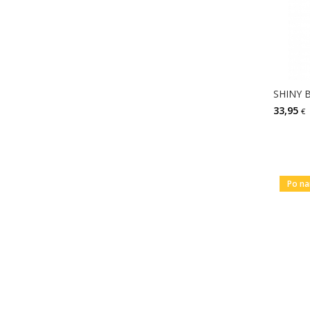
33,95
€
Po na