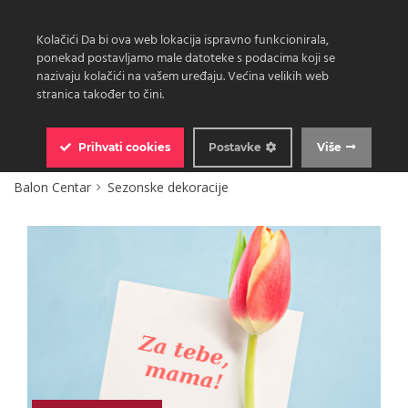
Kolačići Da bi ova web lokacija ispravno funkcionirala,
ponekad postavljamo male datoteke s podacima koji se
nazivaju kolačići na vašem uređaju. Većina velikih web
stranica također to čini.
0
Prihvati
cookies
Postavke
Više
Balon Centar
Sezonske dekoracije