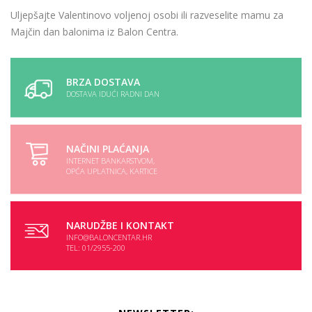
Uljepšajte Valentinovo voljenoj osobi ili razveselite mamu za
Majčin dan balonima iz Balon Centra.
BRZA DOSTAVA
DOSTAVA IDUĆI RADNI DAN
NAČINI PLAĆANJA
INTERNET BANKARSTVOM,
OPĆA UPLATNICA, KARTICE
NARUDŽBE I KONTAKT
INFO@BALONCENTAR.HR
TEL: 01/2955-200