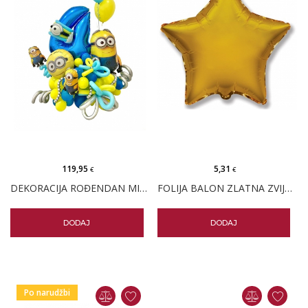
119,95
5,31
€
€
DEKORACIJA ROĐENDAN MINIONI
FOLIJA BALON ZLATNA ZVIJEZDA 18" PK
DODAJ
DODAJ
Po narudžbi