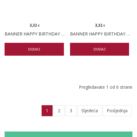
3,32
3,32
€
€
BANNER HAPPY BIRTHDAY ZLATNA SLOVA
BANNER HAPPY BIRTHDAY SREBRNA SLOVA
DODAJ
DODAJ
Pregledavate 1 od 6 strane
1
2
3
Sljedeća
Posljednja