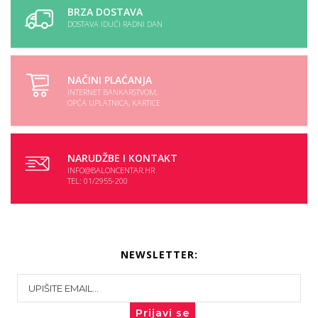
BRZA DOSTAVA
DOSTAVA IDUĆI RADNI DAN
NAČINI PLAĆANJA
INTERNET BANKARSTVOM,
OPĆA UPLATNICA, KARTICE
NARUDŽBE I KONTAKT
INFO@BALONCENTAR.HR
TEL: 01/2955-200
NEWSLETTER:
Prijavi se