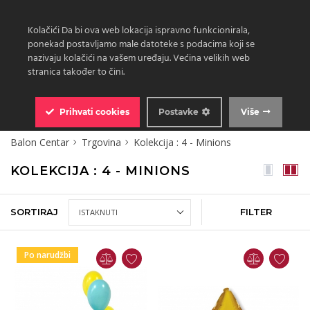
Kolačići Da bi ova web lokacija ispravno funkcionirala,
ponekad postavljamo male datoteke s podacima koji se
nazivaju kolačići na vašem uređaju. Većina velikih web
stranica također to čini.
0
Prihvati
cookies
Postavke
Više
Balon Centar
Trgovina
Kolekcija : 4 - Minions
KOLEKCIJA : 4 - MINIONS
SORTIRAJ
FILTER
Po narudžbi