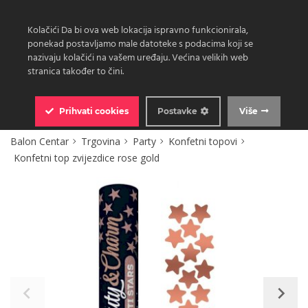
Kolačići Da bi ova web lokacija ispravno funkcionirala,
ponekad postavljamo male datoteke s podacima koji se
nazivaju kolačići na vašem uređaju. Većina velikih web
stranica također to čini.
0
Prihvati
cookies
Postavke
Više
Balon Centar
Trgovina
Party
Konfetni topovi
Konfetni top zvijezdice rose gold