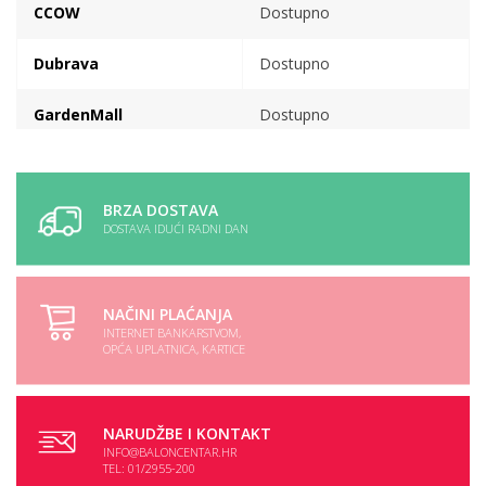
CCOW
Dostupno
Dubrava
Dostupno
GardenMall
Dostupno
VP skladiste
Dostupno
BRZA DOSTAVA
DOSTAVA IDUĆI RADNI DAN
NAČINI PLAĆANJA
INTERNET BANKARSTVOM,
OPĆA UPLATNICA, KARTICE
NARUDŽBE I KONTAKT
INFO@BALONCENTAR.HR
TEL: 01/2955-200