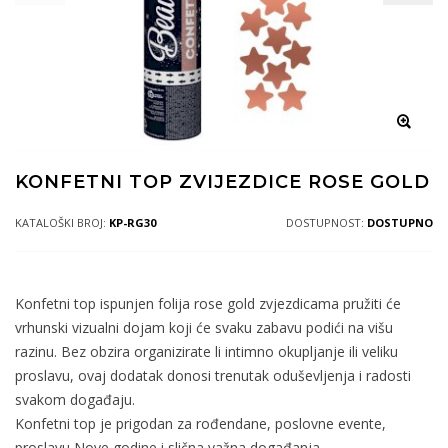
KONFETNI TOP ZVIJEZDICE ROSE GOLD
KATALOŠKI BROJ:
KP-RG30
DOSTUPNOST:
DOSTUPNO
Konfetni top ispunjen folija rose gold zvjezdicama pružiti će
vrhunski vizualni dojam koji će svaku zabavu podići na višu
razinu. Bez obzira organizirate li intimno okupljanje ili veliku
proslavu, ovaj dodatak donosi trenutak oduševljenja i radosti
svakom događaju.
Konfetni top je prigodan za rođendane, poslovne evente,
proslavu Nove godine i slična važna događanja.