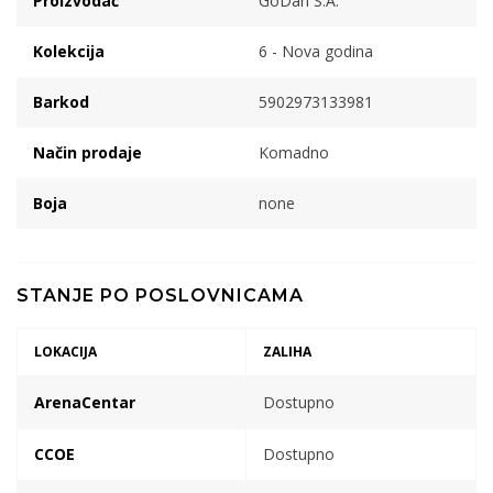
Proizvodač
GoDan S.A.
Kolekcija
6 - Nova godina
Barkod
5902973133981
Način prodaje
Komadno
Boja
none
STANJE PO POSLOVNICAMA
LOKACIJA
ZALIHA
ArenaCentar
Dostupno
CCOE
Dostupno